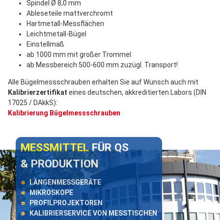
Spindel Ø 8,0 mm
Ableseteile mattverchromt
Hartmetall-Messflächen
Leichtmetall-Bügel
Einstellmaß
ab 1000 mm mit großer Trommel
ab Messbereich 500-600 mm zuzügl. Transport!
Alle Bügelmessschrauben erhalten Sie auf Wunsch auch mit
Kalibrierzertifikat
eines deutschen, akkreditierten Labors (DIN
17025 / DAkkS):
Kalibrierung Bügelmessschrauben
MESSMITTEL
FÜR QS
& PRODUKTION
LÄNGENMESSGERÄTE
MIKROSKOPE
PROFILPROJEKTOREN
KALIBRIERSERVICE VON MESSTISCHEN