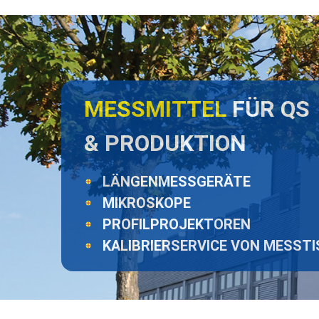
MESSMITTEL
FÜR QS
& PRODUKTION
LÄNGENMESSGERÄTE
MIKROSKOPE
PROFILPROJEKTOREN
KALIBRIERSERVICE VON MESST