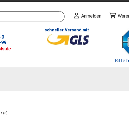
Anmelden
Ware
schneller Versand mit
-0
-99
ls.de
Bitte 
e (6)