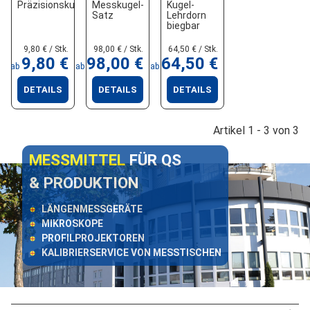
Präzisionskugeln
Messkugel-
Kugel-
Satz
Lehrdorn
biegbar
9,80 € / Stk.
98,00 € / Stk.
64,50 € / Stk.
9,80 €
98,00 €
64,50 €
ab
ab
ab
DETAILS
DETAILS
DETAILS
Artikel 1 - 3 von 3
MESSMITTEL
FÜR QS
& PRODUKTION
LÄNGENMESSGERÄTE
MIKROSKOPE
PROFILPROJEKTOREN
KALIBRIERSERVICE VON MESSTISCHEN