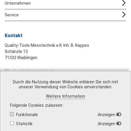
Unternehmen
Service
Kontakt
Quality-Tools Messtechnik e.K. Inh. B. Kappes
Schänzle 13
71332 Waiblingen
T
+49 7151 16887 - 0
F
+49 7151 16887 - 99
Durch die Nutzung dieser Website erklären Sie sich mit
unserer Verwendung von Cookies einverstanden.
M
mail@quality-tools.de
Weitere Information
Folgende Cookies zulassen
Funktionale
Anzeigen
Über uns
|
Impressum
|
AGB
|
Datenschutz
|
Barrierefreiheit
|
Vertrag widerrufen
|
Versandkosten
|
Kontakt
Statistik
Anzeigen