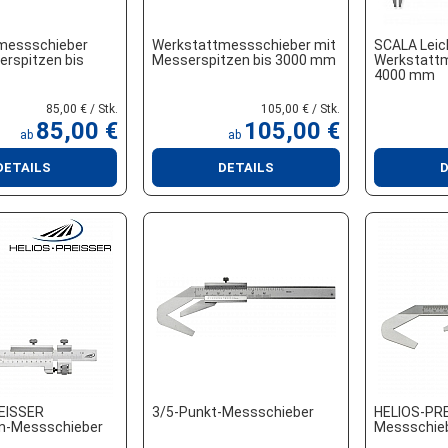
messschieber
Werkstattmessschieber mit
SCALA Leic
rspitzen bis
Messerspitzen bis 3000 mm
Werkstattm
4000 mm
85,00 € / Stk.
105,00 € / Stk.
85,00 €
105,00 €
ab
ab
DETAILS
DETAILS
D
EISSER
3/5-Punkt-Messschieber
HELIOS-PRE
n-Messschieber
Messschie