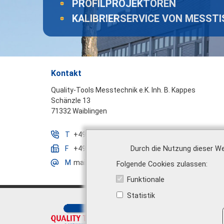
PROFILPROJEKTOREN
KALIBRIERSERVICE VON MESST
Kontakt
Quality-Tools Messtechnik e.K. Inh. B. Kappes
Schänzle 13
71332 Waiblingen
T
+49 7151 16887 - 0
Durch die Nutzung dieser We
F
+49 7151 16887 - 99
M
mail@quality-tools.de
Folgende Cookies zulassen
Funktionale
Statistik
Über uns
|