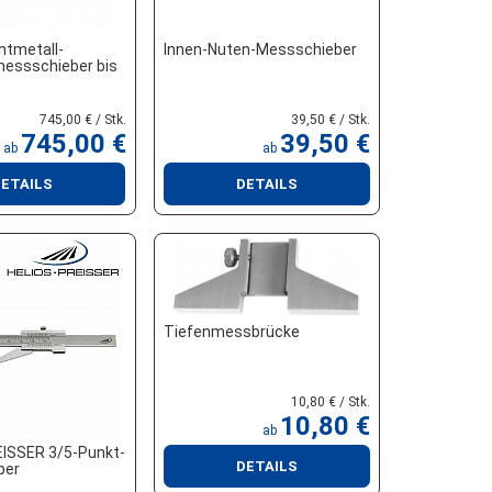
htmetall-
Innen-Nuten-Messschieber
essschieber bis
745,00 € / Stk.
39,50 € / Stk.
745,00 €
39,50 €
ab
ab
ETAILS
DETAILS
Tiefenmessbrücke
10,80 € / Stk.
10,80 €
ab
ISSER 3/5-Punkt-
DETAILS
ber