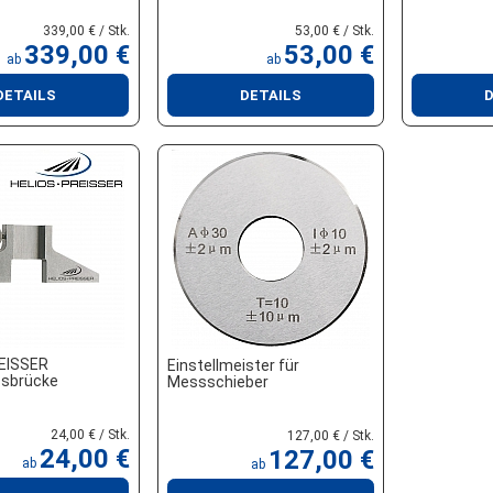
339,00 € / Stk.
53,00 € / Stk.
339,00 €
53,00 €
ab
ab
DETAILS
DETAILS
D
EISSER
Einstellmeister für
sbrücke
Messschieber
24,00 € / Stk.
127,00 € / Stk.
24,00 €
127,00 €
ab
ab