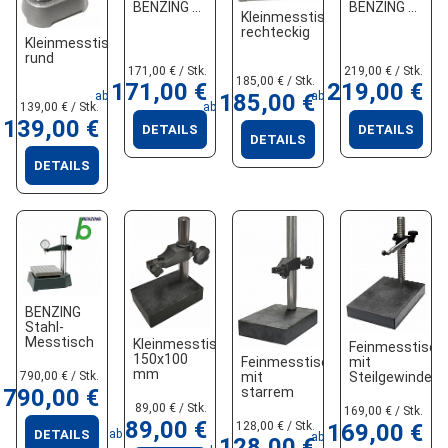
BENZING
BENZING
Kleinmesstisch
rechteckig
Kleinmesstisch
rund
171,00 € / Stk.
219,00 € / Stk.
185,00 € / Stk.
171,00 €
219,00 €
185,00 €
ab
ab
139,00 € / Stk.
ab
139,00 €
DETAILS
DETAILS
DETAILS
DETAILS
BENZING
Stahl-
Messtisch
Kleinmesstisch
Feinmesstisch
150x100
Feinmesstisch
mit
mm
mit
790,00 € / Stk.
Steilgewinde-
starrem
790,00 €
Höhenverstellu
oder
89,00 € / Stk.
169,00 € / Stk.
verschiebbarem
89,00 €
128,00 € / Stk.
169,00 €
ab
DETAILS
Querarm
ab
128,00 €