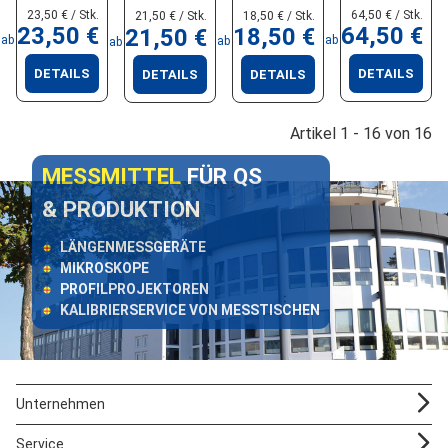
23,50 € / Stk.
64,50 € / Stk.
18,50 € / Stk.
21,50 € / Stk.
23,50 €
64,50 €
18,50 €
21,50 €
ab
ab
ab
ab
DETAILS
DETAILS
DETAILS
DETAILS
Artikel 1 - 16 von 16
MESSMITTEL
FÜR QS
& PRODUKTION
LÄNGENMESSGERÄTE
MIKROSKOPE
PROFILPROJEKTOREN
KALIBRIERSERVICE VON MESSTISCHEN
Unternehmen
Service