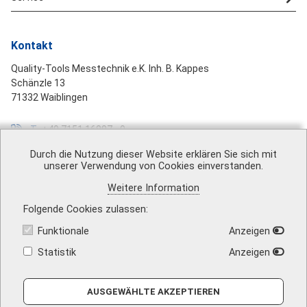
Kontakt
Quality-Tools Messtechnik e.K. Inh. B. Kappes
Schänzle 13
71332 Waiblingen
T
+49 7151 16887 - 0
F
+49 7151 16887 - 99
Durch die Nutzung dieser Website erklären Sie sich mit
unserer Verwendung von Cookies einverstanden.
M
mail@quality-tools.de
Weitere Information
Folgende Cookies zulassen
Funktionale
Anzeigen
Über uns
|
Impressum
|
AGB
|
Datenschutz
|
Barrierefreiheit
|
Vertrag widerrufen
|
Versandkosten
|
Kontakt
Statistik
Anzeigen
AUSGEWÄHLTE AKZEPTIEREN