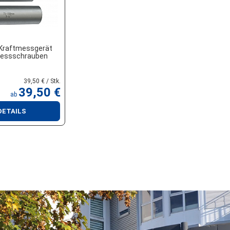
Kraftmessgerät
messschrauben
39,50 € / Stk.
39,50 €
ab
DETAILS