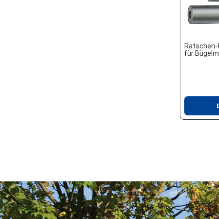
Ratschen-
für Bügel