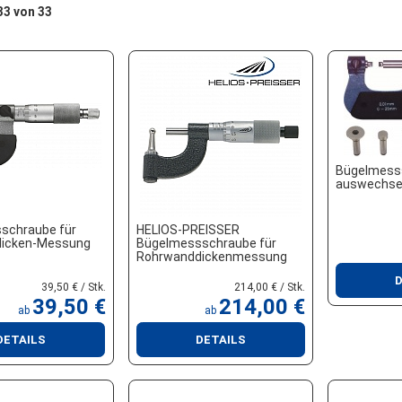
 33 von 33
Bügelmess
auswechsel
schraube für
HELIOS-PREISSER
icken-Messung
Bügelmessschraube für
Rohrwanddickenmessung
D
39,50 € / Stk.
214,00 € / Stk.
39,50 €
214,00 €
ab
ab
DETAILS
DETAILS