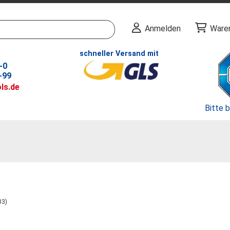
Anmelden
Ware
schneller Versand mit
-0
-99
ls.de
Bitte 
33)