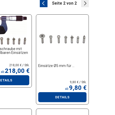
Seite 2 von 2
schraube mit
baren Einsätzen
218,00 € / Stk.
Einsätze Ø5 mm für
218,00 €
ab
ETAILS
9,80 € / Stk.
9,80 €
ab
DETAILS