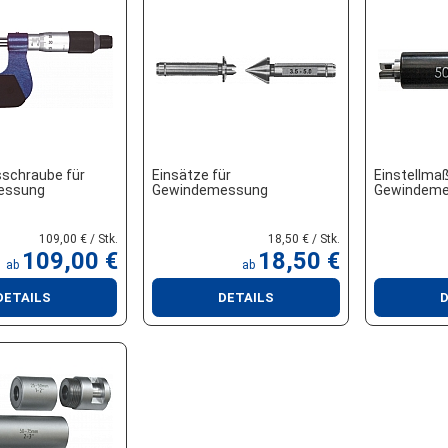
schraube für
Einsätze für
Einstellmaß
essung
Gewindemessung
Gewindem
109,00 € / Stk.
18,50 € / Stk.
109,00 €
18,50 €
ab
ab
DETAILS
DETAILS
D