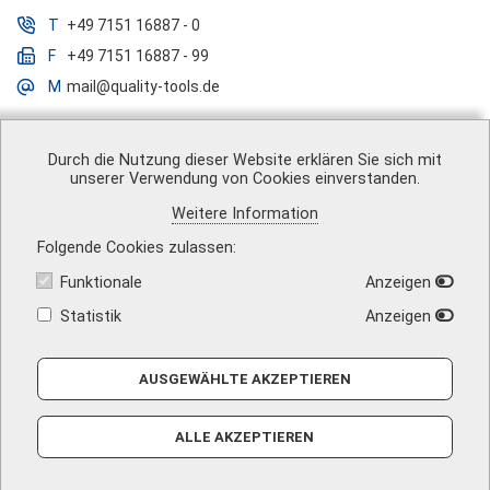
T
+49 7151 16887 - 0
F
+49 7151 16887 - 99
M
mail@quality-tools.de
Durch die Nutzung dieser Website erklären Sie sich mit
unserer Verwendung von Cookies einverstanden.
Über uns
|
Impressum
|
AGB
|
Datenschutz
|
Barrierefreiheit
|
Weitere Information
Vertrag widerrufen
|
Versandkosten
|
Kontakt
Folgende Cookies zulassen
Funktionale
Anzeigen
Statistik
Anzeigen
AUSGEWÄHLTE AKZEPTIEREN
ALLE AKZEPTIEREN